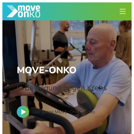
MOVE-ONKO
in Bewegung gegen Krebs
Das ganze MOVE-ONKO Video
Unsere Vision