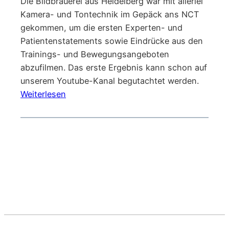
Die Bildbrauerei aus Heidelberg war mit allerlei
Kamera- und Tontechnik im Gepäck ans NCT
gekommen, um die ersten Experten- und
Patientenstatements sowie Eindrücke aus den
Trainings- und Bewegungsangeboten
abzufilmen. Das erste Ergebnis kann schon auf
unserem Youtube-Kanal begutachtet werden.
:
Weiterlesen
Dezember
2023:
Erste
Videodrehs
am
NCT
Heidelberg