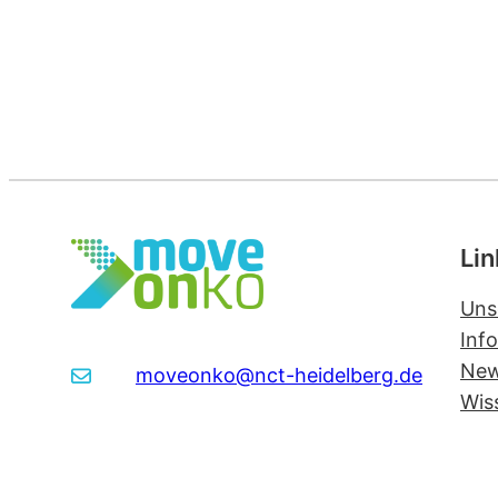
dem
Deutschen
Krebskongress
in
Berlin
Lin
Uns
Inf
Ne
moveonko@nct-heidelberg.de
Wis